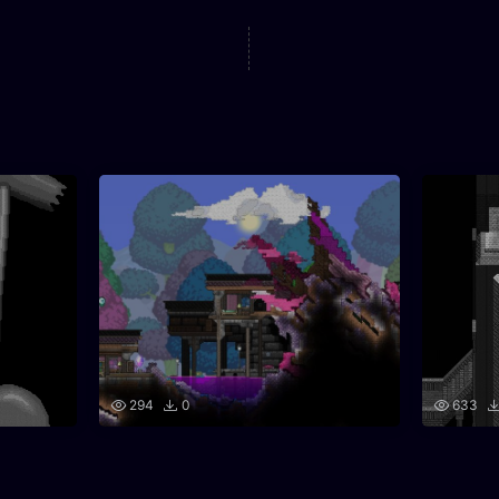
294
0
633