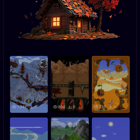
1.34k
0
806
0
235
0