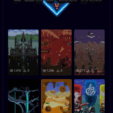
1.41k
0
1.29k
0
771
0