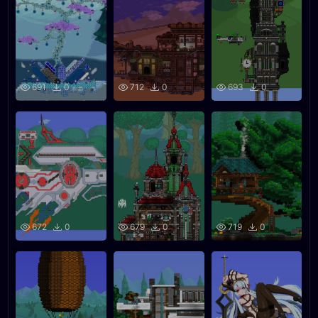
691
0
712
0
693
0
672
0
679
0
719
0