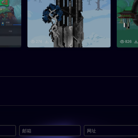
274
0
826