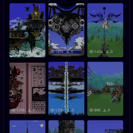
1.91k
0
1.61k
0
1.42k
0
1.36k
0
1.32k
0
898
0