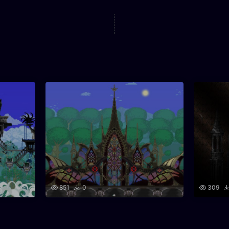
851
0
309