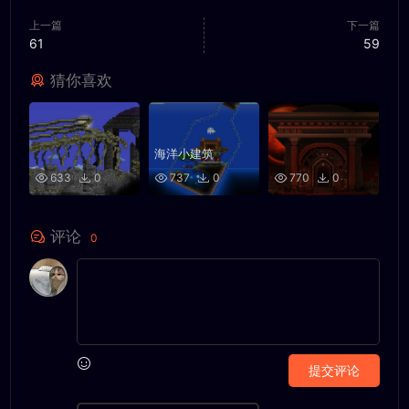
上一篇
下一篇
61
59
猜你喜欢
海洋小建筑
633
0
737
0
770
0
评论
0
提交评论