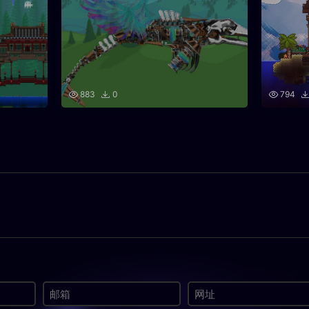
883
0
794