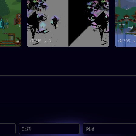
815
0
705