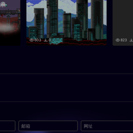
603
0
823