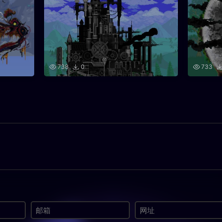
738
0
733