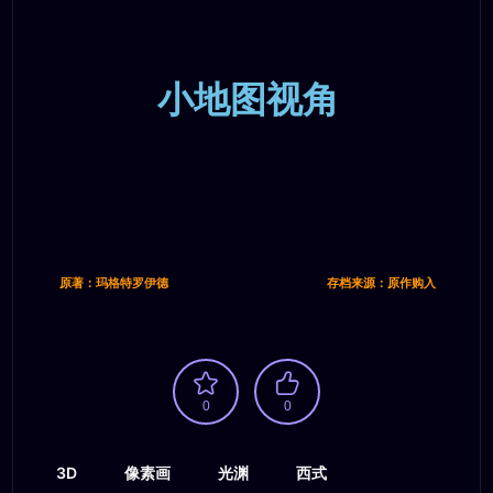
小地图视角
原著：玛格特罗伊德
存档来源：原作购入
0
0
3D
像素画
光渊
西式