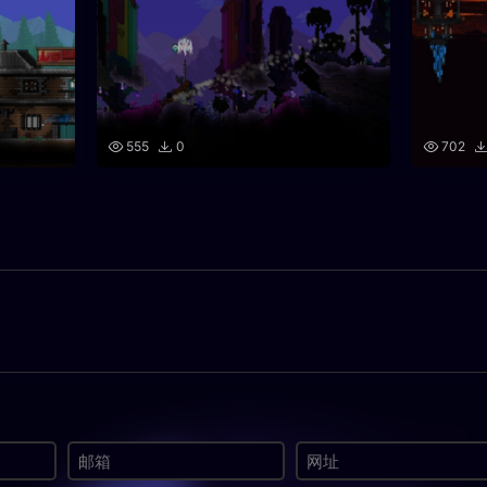
555
0
702